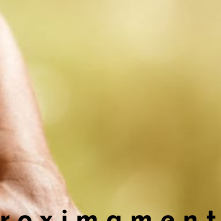
Alineación de vértebras
roximamen