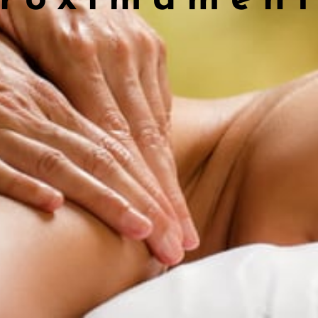
Reservar
El objetivo fundamental de la quiropraxia, con la Alineación de
Columna Vertebral, es mejorar la salud y el bienestar del ser
humano ajustando las subluxaciones que se presentan en la espina
dorsal y que impiden el funcionamiento normal del sistema
nervioso.
Servicios relacionados